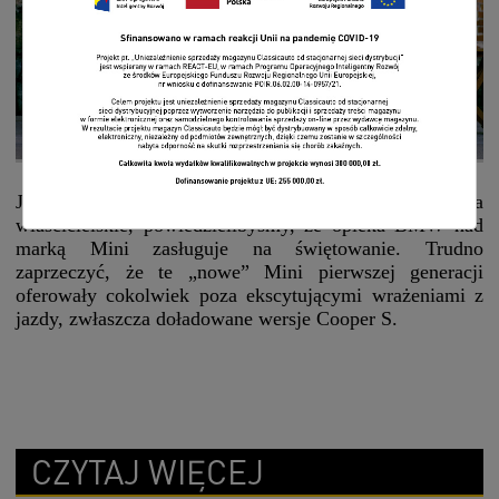
MINI
Jeśli chodzi o międzynarodowe porozumienia
właścicielskie, powiedzielibyśmy, że opieka BMW nad
marką Mini zasługuje na świętowanie. Trudno
zaprzeczyć, że te „nowe” Mini pierwszej generacji
oferowały cokolwiek poza ekscytującymi wrażeniami z
jazdy, zwłaszcza doładowane wersje Cooper S.
CZYTAJ WIĘCEJ