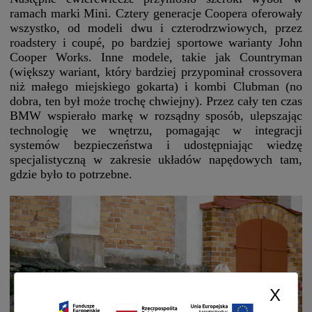
ramach marki Mini. Cztery generacje Coopera oferowały
wszystko, od modeli dwu i czterodrzwiowych, przez
roadstery i coupé, po bardziej sportowe warianty John
Cooper Works. Inne modele, takie jak Countryman
(większy wariant, który bardziej przypominał crossovera
niż małego miejskiego gokarta) i kombi Clubman (no
dobra, ten był może trochę chwiejny). Przez cały ten czas
BMW wspierało markę w rozsądny sposób, ulepszając
technologię we wnętrzu, pomagając w integracji
systemów bezpieczeństwa i udostępniając wiedzę
specjalistyczną w zakresie układów napędowych tam,
gdzie było to potrzebne.
X