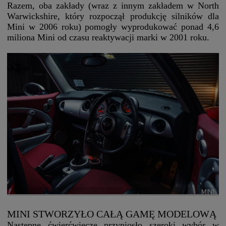
Razem, oba zakłady (wraz z innym zakładem w North
Warwickshire, który rozpoczął produkcję silników dla
Mini w 2006 roku) pomogły wyprodukować ponad 4,6
miliona Mini od czasu reaktywacji marki w 2001 roku.
MINI
MINI STWORZYŁO CAŁĄ GAMĘ MODELOWĄ
Następne ćwierćwiecze przyniosło szeroki wybór w