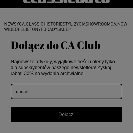
NEWSY
CA.CLASSIC
HISTORIE
STYL ŻYCIA
SHOWROOM
CA.NOW
WIDEO
FELIETONY
PORADY
SKLEP
Dołącz do CA Club
Najnowsze artykuły, wyjątkowe treści i oferty tylko
dla subskrybentów naszego newslettera! Zyskaj
rabat -30% na wydania archwialne!
Dołącz!