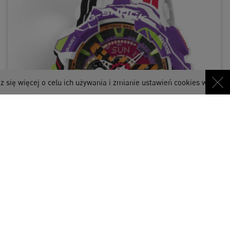
j o celu ich używania i zmianie ustawień cookies w przeglądarce. K
Zegarki inspirowane popkulturą
Adam Ciborek