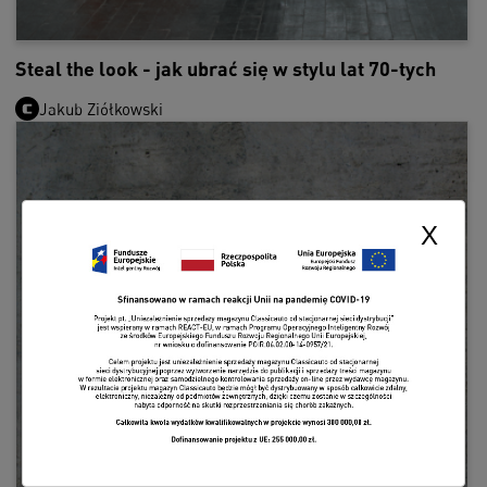
Steal the look - jak ubrać się w stylu lat 70-tych
Jakub Ziółkowski
X